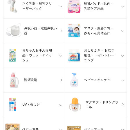
さく乳器・母乳フリ
母乳パッド・乳首・
ーザーパック
乳頭ケア用品
鼻吸い器・電動鼻吸い
マスク・風邪予防・
器
赤ちゃん用体温計
赤ちゃんお手入れ用
おしりふき・ おむつ
品・ウェットティッ
処理・ トイレトレー
シュ
ニング
洗濯洗剤
ベビースキンケア
マグマグ・ドリンクボ
UV・虫よけ
トル
ベビー食具
ベビーフード