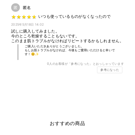
す。ノズルが上がらない場合、キャップを強くしめて再び回してくだ
匿
匿名
さい。ノズルが上がったら中身が出るまで数回押してください。
★
★
★
★
★
★
★
★
★
★
いつも使っているものがなくなったので
【注意事項】
●肌に異常が生じていないか、よく注意して使用する。
2025年5月18日 14:02
●使用中、又は使用した肌に直射日光があたって、赤み・はれ・かゆ
試しに購入してみました。
今のところ乾燥することもないです。
み・刺激・色抜け（白斑等）や黒ずみ等の異常が現れた場合は、使用
このまま肌トラブルがなければリピートするかもしれません。
を中止し、皮フ科専門医などへ相談する。そのまま使用を続けると症
ご購入いただきありがとうございました。
状が悪化することがある。
もしお肌トラブルがなければ、今後もご愛用いただけると幸いで
す！😊✨
●キズやはれもの、湿しん等異常のある部位には使用しない。
●目に入ったときは、すぐにきれいな水で洗い流す。
0
人のお客様が「参考になった」とおっしゃっています
●お子様が使用する場合は、必ず保護者の目の届くところで使用させ
参考になった
る。
おすすめの商品