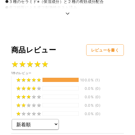
●３種のセラミド※（保湿成分）と２種の有効成分配合
●皮フ科医による皮フ刺激性テスト済み
（すべての方に皮フ刺激が発生しないということではありません）
※N-ステアロイルフィトスフィンゴシン、ヒドロキシステアリルフィ
トスフィンゴシン、N-ステアロイルジヒドロスフィンゴシン
弱酸性・無添加(パラベン・アルコール・香料）
【原材料】
商品レビュー
〈有効成分〉グリチルリチン酸ジカリウム、アラントイン
レビューを書く
〈その他成分〉精製水、濃グリセリン、パルミチン酸２－エチルヘキ
シル、ポリオキシエチレンセトステアリルエーテル、モノステアリン
★
★
★
★
★
★
★
★
★
★
酸ソルビタン、ステアリルアルコール、ベヘニルアルコール、N-ス
テアロイルフィトスフィンゴシン、ヒドロキシステアリルフィトスフ
1件のレビュー
ィンゴシン、N-ステアロイルジヒドロスフィンゴシン、イソステア
★
★
★
★
★
★
★
★
★
★
100.0%
(1)
リン酸フィトステリル、ペンタステアリン酸デカグリセリル、ステア
★
★
★
★
★
★
★
★
★
★
0.0%
(0)
ロイル乳酸ナトリウム、グリセリン脂肪酸エステル、キサンタンガ
★
★
★
★
★
★
★
★
★
★
ム、カルボキシビニルポリマー、メチルポリシロキサン、高重合メチ
0.0%
(0)
ルポリシロキサン（１）、グリセリンモノ２－エチルヘキシルエーテ
★
★
★
★
★
★
★
★
★
★
0.0%
(0)
ル、フェノキシエタノール、水酸化カリウム
★
★
★
★
★
★
★
★
★
★
0.0%
(0)
【使用方法】
〈ご使用方法〉適量を手に取り、肌に塗布する。
〈ポンプの使い方〉キャップを押さえ、ノズルを左の方向に回しま