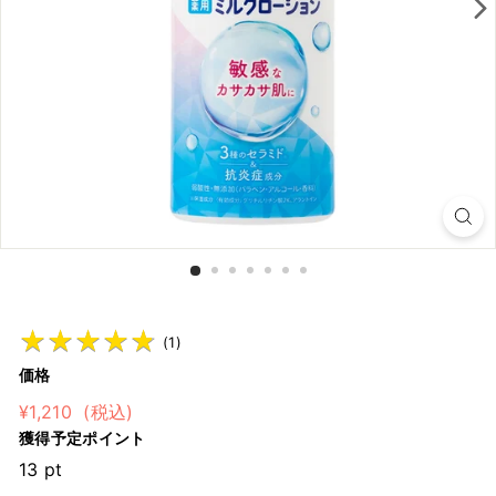
シ
ョ
ッ
プ
★
★
★
★
★
★
★
★
★
★
(
1
)
価格
通
¥1,210
¥1,210
(税込)
常
獲得予定ポイント
価
13
pt
格