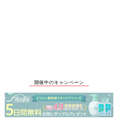
薬用セラミドミルクロ
ーション 300g
¥1,210
¥
1
,
2
開催中のキャンペーン
1
0