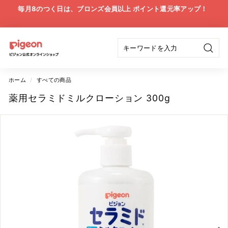
ス
配送は、最短翌々日（一部エリア除く）から選択可能！
キ
税込5,500円以上で送料無料！
ス
ッ
ラ
プ
イ
ピ
ド
検
ジ
シ
索
ョ
ョ
ホーム
/
すべての商品
ー
の
ン
薬用セラミドミルクローション 300g
一
公
時
停
式
止
オ
ン
ラ
イ
ン