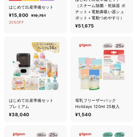
（スチーム除菌・乾燥器 ポ
はじめて出産準備セット
チット＋電動鼻吸い器シュ
セ
¥15,800
¥
通
¥19,751
¥
ポット＋電動つめやすり）
ー
常
1
1
20%OFF
¥51,675
¥
ル
価
9
5
,
5
価
格
,
7
格
1
5
8
,
1
0
6
0
7
5
はじめて出産準備セット
母乳フリーザーパック
プレミアム
Holidays 120ml 25枚入
¥38,040
¥
¥1,540
¥
3
1
8
,
,
5