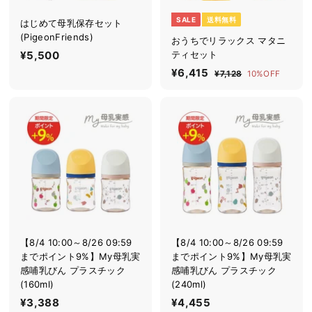
SALE
送料無料
はじめて母乳保存セット
(PigeonFriends)
おうちでリラックス マタニ
¥5,500
¥
ティセット
5
セ
¥6,415
¥
通
¥7,128
¥
10%OFF
ー
常
7
,
6
ル
価
,
5
,
1
価
格
0
4
2
格
8
0
1
5
【8/4 10:00～8/26 09:59
【8/4 10:00～8/26 09:59
までポイント9%】My母乳実
までポイント9%】My母乳実
感哺乳びん プラスチック
感哺乳びん プラスチック
(160ml)
(240ml)
¥3,388
¥
¥4,455
¥