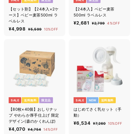
【セット割】【24本入×2ケ
【24本入】ベビー麦茶
ース】ベビー麦茶500ml ラ
500ml ラベルレス
ベルレス
セ
¥2,681
¥
通
¥2,799
¥
4%OFF
セ
¥4,998
¥
通
ー
常
2
¥5,599
¥
10%OFF
2
ー
常
ル
価
,
5
4
,
7
ル
価
,
価
格
,
6
9
5
価
格
格
9
9
9
8
格
9
9
1
8
SALE
送料無料
限定品
SALE
NEW
送料無料
【80枚×40個】おしりナッ
はじめてさく乳セット（手
プ やわらか厚手仕上げ 限定
動）
デザイン(森のかくれんぼ)
セ
¥6,534
¥
通
¥7,260
¥
10%OFF
セ
¥4,070
¥
通
ー
常
7
¥4,754
¥
14%OFF
6