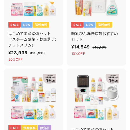
シ
ョ
ッ
SALE
NEW
送料無料
SALE
NEW
送料無料
プ
はじめて出産準備セット
哺乳びん洗浄除菌おすすめ
（スチーム除菌・乾燥器 ポ
セット
チットスリム）
セ
¥14,549
¥
通
¥16,166
¥
セ
¥23,935
¥
通
ー
常
1
¥29,919
¥
1
10%OFF
ー
常
ル
価
6
2
2
20%OFF
4
,
ル
価
9
価
格
3
,
1
,
価
格
格
,
6
9
5
格
6
1
9
4
9
3
9
5
SALE
送料無料
限定品
はじめて出産準備セット