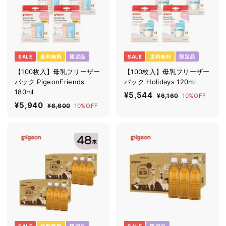
SALE
送料無料
限定品
SALE
送料無料
限定品
【100枚入】母乳フリーザー
【100枚入】母乳フリーザー
パック PigeonFriends
パック Holidays 120ml
180ml
セ
¥5,544
¥
通
¥6,160
¥
10%OFF
セ
¥5,940
¥
通
ー
常
6
¥6,600
¥
10%OFF
5
ー
常
ル
価
,
6
5
,
1
ル
価
,
価
格
,
5
6
6
価
格
格
9
0
0
4
格
0
4
4
0
SALE
送料無料
限定品
SALE
限定品