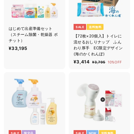
SALE
送料無料
はじめて出産準備セット
（スチーム除菌・乾燥器 ポ
【72枚×20個入】トイレに
チット）
流せるおしりナップ ふん
¥33,195
¥
わり厚手 EC限定デザイン
(海のかくれんぼ)
3
セ
¥3,414
¥
通
3
¥3,795
¥
10%OFF
ー
常
3
3
,
ル
価
,
,
1
7
価
格
4
9
9
格
5
1
5
4
SALE
限定品
SALE
NEW
送料無料