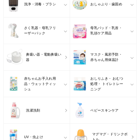
洗浄・消毒・ブラシ
おしゃぶり・歯固め
さく乳器・母乳フリ
母乳パッド・乳首・
ーザーパック
乳頭ケア用品
鼻吸い器・電動鼻吸い
マスク・風邪予防・
器
赤ちゃん用体温計
赤ちゃんお手入れ用
おしりふき・ おむつ
品・ウェットティッ
処理・ トイレトレー
シュ
ニング
洗濯洗剤
ベビースキンケア
マグマグ・ドリンクボ
UV・虫よけ
トル