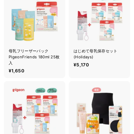
0
4
4
0
0
母乳フリーザーパック
はじめて母乳保存セット
PigeonFriends 180ml 25枚
(Holidays)
入
¥5,170
¥
¥1,650
¥
5
1
,
,
1
6
7
5
0
0