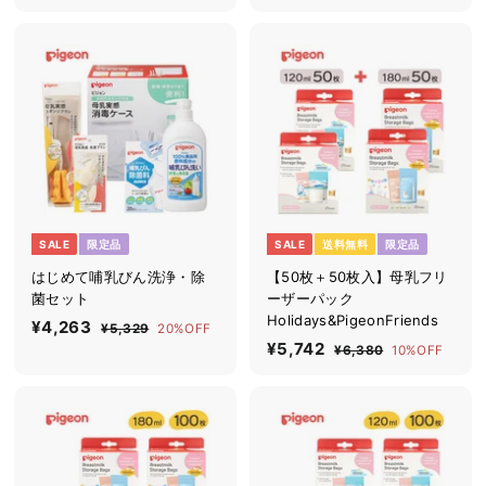
3
4
,
,
3
4
8
5
8
5
SALE
限定品
SALE
送料無料
限定品
はじめて哺乳びん洗浄・除
【50枚＋50枚入】母乳フリ
菌セット
ーザーパック
Holidays&PigeonFriends
セ
¥4,263
¥
通
¥5,329
¥
20%OFF
ー
常
セ
¥5,742
¥
通
5
4
¥6,380
¥
10%OFF
ル
価
,
ー
常
6
5
,
3
価
格
ル
価
,
,
2
2
3
格
価
格
7
9
6
8
格
0
4
3
2