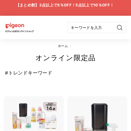
ス
【まとめ割】3点以上で5％OFF！5点以上で10％OFF！
キ
ス
ッ
ラ
プ
イ
ピ
ド
検
ジ
シ
索
ョ
ョ
ホーム
/
ー
の
ン
オンライン限定品
一
公
時
停
#トレンドキーワード
式
止
オ
ン
ラ
イ
ン