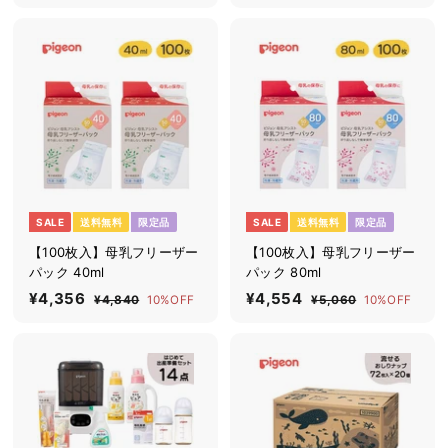
ー
常
ル
価
,
4
4
,
2
ル
価
,
価
格
,
5
6
7
価
格
格
0
0
5
3
格
4
7
4
0
SALE
送料無料
限定品
SALE
送料無料
限定品
【100枚入】母乳フリーザー
【100枚入】母乳フリーザー
パック 40ml
パック 80ml
セ
¥4,356
¥
通
セ
¥4,554
¥
通
¥4,840
¥
10%OFF
¥5,060
¥
10%OFF
ー
常
ー
常
4
5
4
4
ル
価
,
ル
価
,
,
,
8
0
価
格
価
格
3
5
4
6
格
格
0
0
5
5
6
4