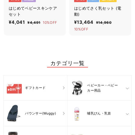
はじめてベビースキンケア
はじめてさく乳セット (電
セット
動)
セ
¥4,041
¥
通
セ
¥13,464
¥
通
¥4,491
¥
10%OFF
¥14,960
¥
ー
常
ー
常
4
1
4
1
10%OFF
ル
価
,
ル
価
4
,
3
4
,
価
格
価
格
0
,
9
9
格
格
1
6
4
4
0
1
6
カテゴリ一覧
4
ベビーカー・ベビー
ギフトカード
カー用品
バウンサー(Wuggy)
哺乳びん・乳首