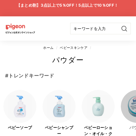
ス
【まとめ割】3点以上で5％OFF！5点以上で10％OFF！
キ
ス
ッ
ラ
プ
イ
ピ
ド
検
ジ
シ
索
ョ
ョ
ホーム
/
ベビースキンケア
/
ー
の
ン
パウダー
一
公
時
停
#トレンドキーワード
式
止
オ
ン
ラ
イ
ン
ベビーソープ
ベビーシャンプ
ベビーローショ
パ
ー
ン・オイル・ク