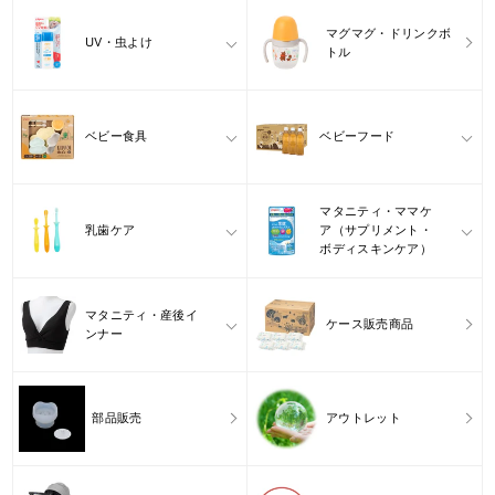
マグマグ・ドリンクボ
UV・虫よけ
トル
ベビー食具
ベビーフード
マタニティ・ママケ
乳歯ケア
ア（サプリメント・
ボディスキンケア）
マタニティ・産後イ
ケース販売商品
ンナー
部品販売
アウトレット