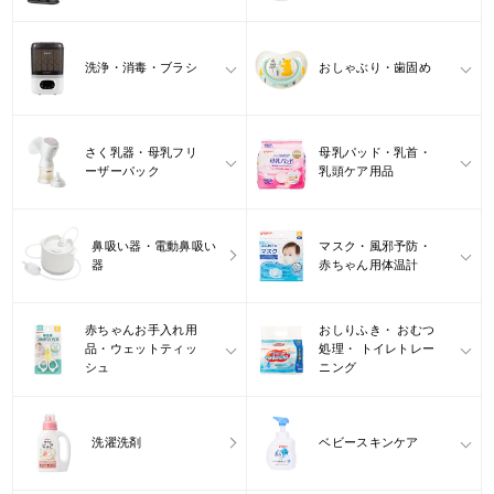
洗浄・消毒・ブラシ
おしゃぶり・歯固め
さく乳器・母乳フリ
母乳パッド・乳首・
ーザーパック
乳頭ケア用品
鼻吸い器・電動鼻吸い
マスク・風邪予防・
器
赤ちゃん用体温計
赤ちゃんお手入れ用
おしりふき・ おむつ
品・ウェットティッ
処理・ トイレトレー
シュ
ニング
洗濯洗剤
ベビースキンケア