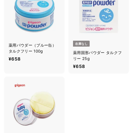
0
1
在庫なし
薬用パウダー（ブルー缶）
タルクフリー 100g
薬用固形パウダー タルクフ
¥658
¥
リー 25g
6
¥658
¥
5
6
8
5
8