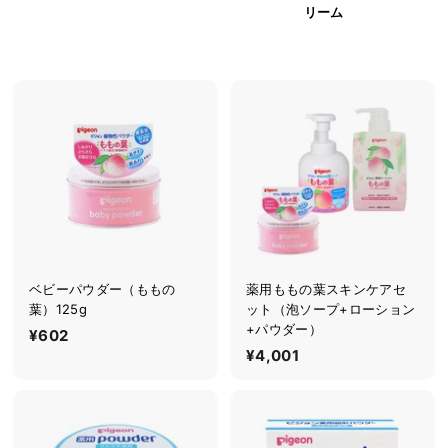
シ
リーム
ョ
ッ
プ
ベビーパウダー（ももの
薬用ももの葉スキンケアセ
葉）125g
ット（泡ソープ+ローション
+パウダー）
¥602
¥
¥4,001
¥
6
4
0
,
2
0