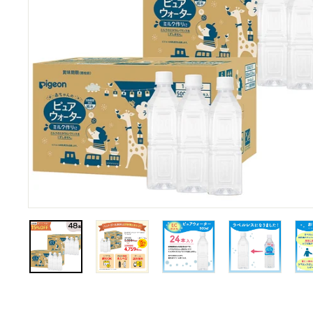
シ
ョ
ッ
プ