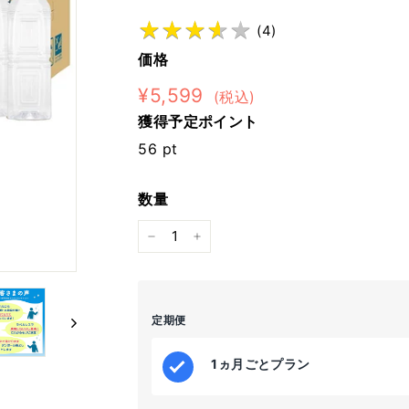
★
★
★
★
★
★
★
★
★
★
(
4
)
価格
通
¥5,599
¥5,599
(税込)
常
獲得予定ポイント
価
56
pt
格
数量
−
+
定期便
1ヵ月ごとプラン