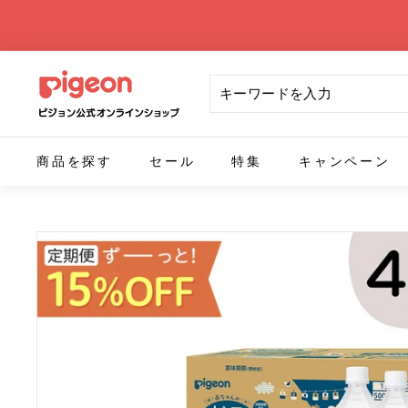
ス
キ
ッ
ピ
プ
ジ
ョ
商品を探す
セール
特集
キャンペーン
ン
公
式
オ
ン
ラ
イ
ン