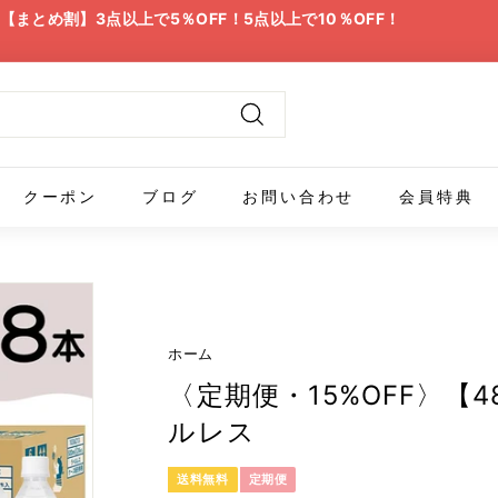
【まとめ割】3点以上で5％OFF！5点以上で10％OFF！
ス
ラ
イ
ド
検
シ
索
ョ
クーポン
ブログ
お問い合わせ
会員特典
ー
の
一
時
停
止
ホーム
〈定期便・15%OFF〉【
ルレス
送料無料
定期便