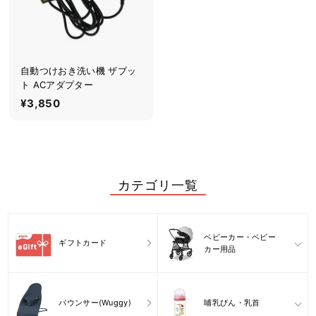
シ
ョ
ッ
プ
自動つけおき洗い機 ザブッ
ト ACアダプター
¥3,850
¥
3
,
8
5
カテゴリ一覧
0
ベビーカー・ベビー
ギフトカード
カー用品
バウンサー(Wuggy)
哺乳びん・乳首