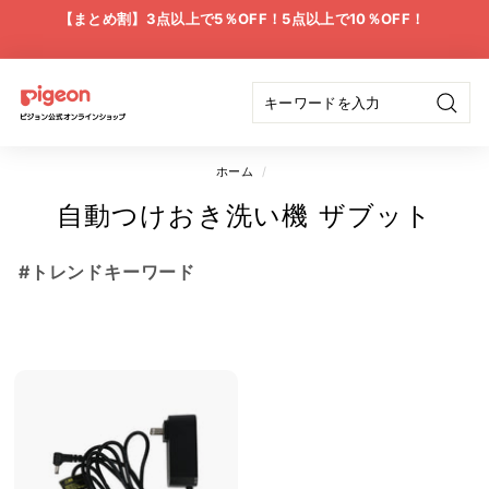
ス
【まとめ割】3点以上で5％OFF！5点以上で10％OFF！
キ
ス
ッ
ラ
プ
イ
ピ
ド
検
ジ
シ
索
ョ
ョ
ホーム
/
ー
の
ン
自動つけおき洗い機 ザブット
一
公
時
停
#トレンドキーワード
式
止
オ
ン
ラ
イ
ン