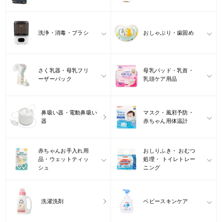
洗浄・消毒・ブラシ
おしゃぶり・歯固め
さく乳器・母乳フリ
母乳パッド・乳首・
ーザーパック
乳頭ケア用品
鼻吸い器・電動鼻吸い
マスク・風邪予防・
器
赤ちゃん用体温計
赤ちゃんお手入れ用
おしりふき・ おむつ
品・ウェットティッ
処理・ トイレトレー
シュ
ニング
洗濯洗剤
ベビースキンケア