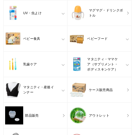
マグマグ・ドリンクボ
UV・虫よけ
トル
ベビー食具
ベビーフード
マタニティ・ママケ
乳歯ケア
ア（サプリメント・
ボディスキンケア）
マタニティ・産後イ
ケース販売商品
ンナー
部品販売
アウトレット